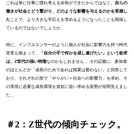
これは単に仕事に慣れ考える余裕ができたからではなく、
自らの
働きが社会とどう繋がり、どのような影響を与えるのかを実感し
た
ことで、より大きな手応えを求めるようになったことも関係し
ているのではないでしょうか。
特に、インフルエンサーのように個人が社会に影響力を持つ時代
背景も相まって、
「自分の手で何かを成し遂げたい」という欲求
は、
Z
世代の強い特徴
なのかもしれません 。その証拠に、参加者
のほとんどが「成長のためであれば残業は厭わない」と回答して
おり、それぞれの形で「やりがい＝社会への影響力」を求め、そ
の実現に必要な成長環境を貪欲に追い求める姿勢が垣間見えまし
た 。
＃
2
：
Z
世代の傾向チェック。