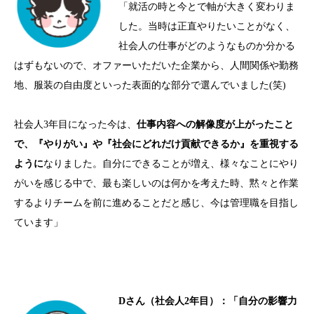
「就活の時と今とで軸が大きく変わりま
した。当時は正直やりたいことがなく、
社会人の仕事がどのようなものか分かる
はずもないので、オファーいただいた企業から、人間関係や勤務
地、服装の自由度といった表面的な部分で選んでいました
(
笑
)
社会人
3
年目になった今は、
仕事内容への解像度が上がったこと
で、『やりがい』や『社会にどれだけ貢献できるか』を重視する
ように
なりました。自分にできることが増え、様々なことにやり
がいを感じる中で、最も楽しいのは何かを考えた時、黙々と作業
するよりチームを前に進めることだと感じ、今は管理職を目指し
ています」
D
さん（社会人
2
年目）：「自分の影響力