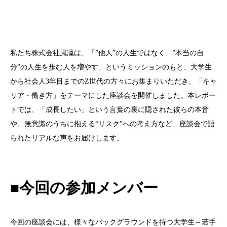
私たち株式会社風凜は、「
”
他人
”
の人生ではなく、
”
本当の自
分
”
の人生を歩む人を増やす」というミッションのもと、大学生
から社会人
3
年目までの
Z
世代の方々にお集まりいただき、「キャ
リア・働き方」をテーマにした座談会を開催しました。本レポー
トでは、「成長したい」という言葉の裏に隠された彼らの本音
や、無意識のうちに抱える
“
リスク
”
への考え方など、座談会で語
られたリアルな声をお届けします。
■今回の参加メンバー
今回の座談会には、様々なバックグラウンドを持つ大学生～若手