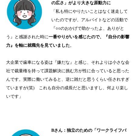
の広さ」がより大きな原動力に
「私も特にやりたいことはなく迷走して
いたのですが、アルバイトなどの活動で
『
○○
のおかげで助かったよ、ありがと
う』と感謝された時に
一番やりがいを感じたので、『自分の影響
力』を軸に就職先を見ていました
。
大企業で歯車になる姿は『嫌だな』と感じ、それよりは小さな会
社で裁量権を持って課題解決に挑む方が性に合っていると思った
んです。実際に働いてみると、逆に雑だと思うくらい任されすぎ
ていますが
(
笑
)
これも自分の成長だと思いますし、何より楽し
いです」
B
さん：独立のための「ワークライフバ