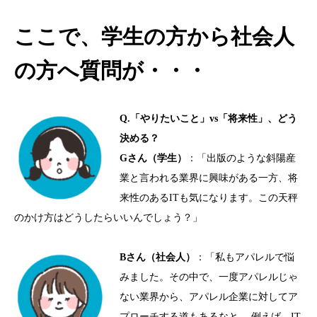
ここで、学生の方から社会人
の方へ質問が・・・
Q.
「やりたいこと」
vs
「将来性」、どう
決める？
G
さん（学生）
：「出版のような斜陽産
業と言われる業界に興味がある一方、将
来性のある
IT
も気になります。この天秤
のかけ方はどうしたらいいんでしょう？」
B
さん（社会人）
：「私もアパレルで悩
みました。その中で、一度アパレルじゃ
ない業界から、アパレル企業に対してア
プローチする道もあるなと 。例えば、
IT