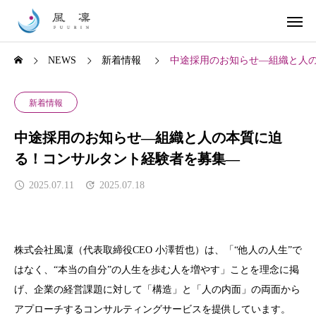
NEWS
新着情報
中途採用のお知らせ―組織と人
新着情報
中途採用のお知らせ―組織と人の本質に迫
る！コンサルタント経験者を募集―
2025.07.11
2025.07.18
株式会社風凜（代表取締役
CEO
小澤哲也）は、「
“
他人の人生
”
で
はなく、
“
本当の自分
”
の人生を歩む人を増やす」ことを理念に掲
げ、企業の経営課題に対して「構造」と「人の内面」の両面から
アプローチするコンサルティングサービスを提供しています。